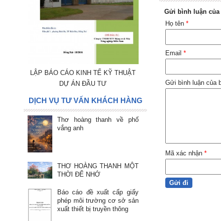
Gửi bình luận của
Họ tên
*
Email
*
LẬP BÁO CÁO KINH TẾ KỸ THUẬT
Gửi bình luận của
DỰ ÁN ĐẦU TƯ
DỊCH VỤ TƯ VẤN KHÁCH HÀNG
Thơ hoàng thanh về phố
vắng anh
Mã xác nhận
*
THƠ HOÀNG THANH MỘT
THỜI ĐỂ NHỚ
Báo cáo đề xuất cấp giấy
phép môi trường cơ sở sản
xuất thiết bị truyền thông