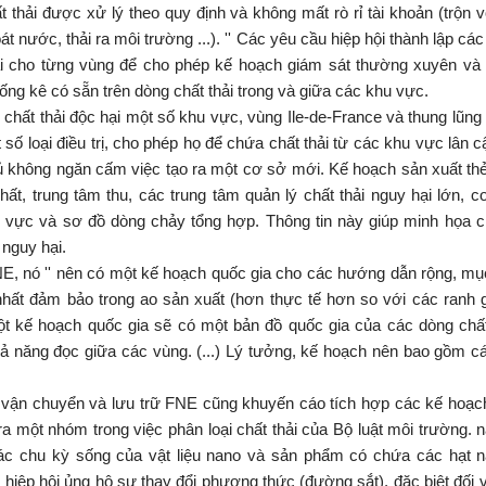
t thải được xử lý theo quy định và không mất rò rỉ tài khoản (trộn vớ
át nước, thải ra môi trường ...). '' Các yêu cầu hiệp hội thành lập cá
ại cho từng vùng để cho phép kế hoạch giám sát thường xuyên và c
hống kê có sẵn trên dòng chất thải trong và giữa các khu vực.
chất thải độc hại một số khu vực, vùng Ile-de-France và thung lũng L
t số loại điều trị, cho phép họ để chứa chất thải từ các khu vực lân 
ủ không ngăn cấm việc tạo ra một cơ sở mới. Kế hoạch sản xuất th
ất, trung tâm thu, các trung tâm quản lý chất thải nguy hại lớn, c
 vực và sơ đồ dòng chảy tổng hợp. Thông tin này giúp minh họa c
 nguy hại.
E, nó '' nên có một kế hoạch quốc gia cho các hướng dẫn rộng, mục
hất đảm bảo trong ao sản xuất (hơn thực tế hơn so với các ranh g
t kế hoạch quốc gia sẽ có một bản đồ quốc gia của các dòng chất 
ả năng đọc giữa các vùng. (...) Lý tưởng, kế hoạch nên bao gồm c
vận chuyển và lưu trữ FNE cũng khuyến cáo tích hợp các kế hoạch
 ra một nhóm trong việc phân loại chất thải của Bộ luật môi trường.
các chu kỳ sống của vật liệu nano và sản phẩm có chứa các hạt na
c hiệp hội ủng hộ sự thay đổi phương thức (đường sắt), đặc biệt đối v