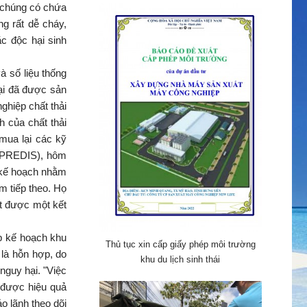
ì chúng có chứa
g rất dễ cháy,
ặc độc hại sinh
 số liệu thống
hại đã được sản
ghiệp chất thải
h của chất thải
mua lại các kỹ
 (PREDIS), hôm
g kế hoạch nhằm
m tiếp theo. Họ
ạt được một kết
p kế hoạch khu
Thủ tục xin cấp giấy phép môi trường
là hỗn hợp, do
khu du lịch sinh thái
nguy hại. "Việc
 được hiệu quả
o lãnh theo dõi