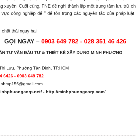
ng xuyên. Cuối cùng, FNE đề nghị thành lập một trung tâm lưu trữ chấ
 vực công nghiệp để '' để tôn trọng các nguyên tắc của pháp luật
chất thải nguy hại
GỌI NGAY –
0903 649 782 - 028 351 46 426
ẦN TƯ VẤN ĐẦU TƯ & THIẾT KẾ XÂY DỰNG MINH PHƯƠNG
Thị Lựu, Phường Tân Định, TP.HCM
4 6426 - 0903 649 782
anhmp156@gmail.com
minhphuongcorp.net/
-
http://minhphuongcorp.com/