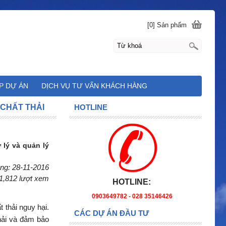
[0] Sản phẩm
P DỰ ÁN
DỊCH VỤ TƯ VẤN KHÁCH HÀNG
 CHẤT THẢI
HOTLINE
 lý và quản lý
ng: 28-11-2016
1,812 lượt xem
HOTLINE:
0903649782 - 028 35146426
 thải nguy hại.
CÁC DỰ ÁN ĐẦU TƯ
thải và đảm bảo