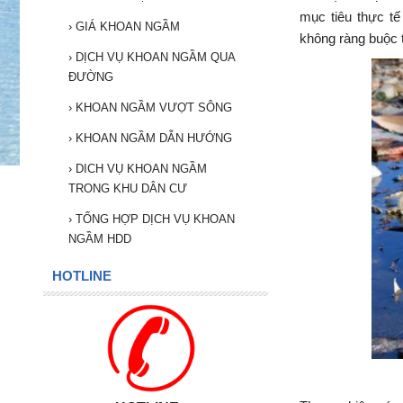
mục tiêu thực tế
›
GIÁ KHOAN NGẦM
không ràng buộc t
›
DỊCH VỤ KHOAN NGẦM QUA
ĐƯỜNG
›
KHOAN NGẦM VƯỢT SÔNG
›
KHOAN NGẦM DẪN HƯỚNG
›
DICH VỤ KHOAN NGẦM
TRONG KHU DÂN CƯ
›
TỔNG HỢP DỊCH VỤ KHOAN
NGẦM HDD
HOTLINE