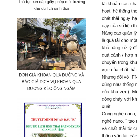
Thủ tục xin cấp giấy phép môi trường
tài khoản các chấ
khu du lịch sinh thái
hoạt, hệ thống tho
chất thải nguy h
cậy của số liệu t
Nâng cao quản lý 
là quá tải cho mộ
khả năng xử lý đ
quá cảnh / hợp nh
chuyển trong khu
vực của chất thải
ĐƠN GIÁ KHOAN QUA ĐƯỜNG VÀ
Nhưng đối với FN
BÁO GIÁ DỊCH VỤ KHOAN QUA
cũng như thống n
ĐƯỜNG KÉO ỐNG NGẦM
của khu vực). Mộ
dòng chảy với kh
xuất.
Công nghệ nano, 
nghệ nano, '' tạo
và chất thải từ 
thông vận tải, cá