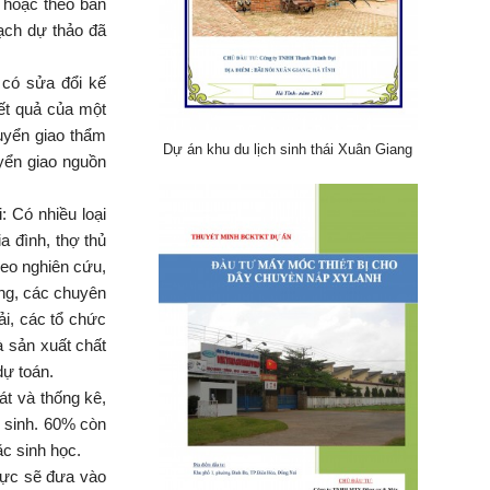
 hoặc theo bản
ạch dự thảo đã
 có sửa đổi kế
ết quả của một
uyển giao thẩm
Dự án khu du lịch sinh thái Xuân Giang
yển giao nguồn
: Có nhiều loại
ia đình, thợ thủ
heo nghiên cứu,
ng, các chuyên
ải, các tổ chức
 sản xuất chất
dự toán.
t và thống kê,
i sinh. 60% còn
ặc sinh học.
 vực sẽ đưa vào