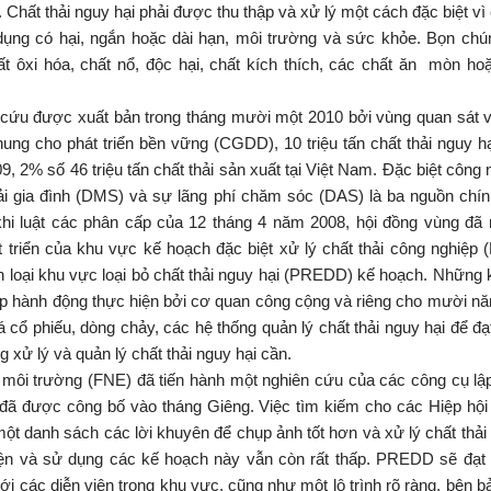
Chất thải nguy hại phải được thu thập và xử lý một cách đặc biệt v
dụng có hại, ngắn hoặc dài hạn, môi trường và sức khỏe. Bọn chún
ất ôxi hóa, chất nổ, độc hại, chất kích thích, các chất ăn mòn ho
cứu được xuất bản trong tháng mười một 2010 bởi vùng quan sát và
ung cho phát triển bền vững (CGDD), 10 triệu tấn chất thải nguy 
, 2% số 46 triệu tấn chất thải sản xuất tại Việt Nam. Đặc biệt công n
thải gia đình (DMS) và sự lãng phí chăm sóc (DAS) là ba nguồn chín
khi luật các phân cấp của 12 tháng 4 năm 2008, hội đồng vùng đã 
 triển của khu vực kế hoạch đặc biệt xử lý chất thải công nghiệp
n loại khu vực loại bỏ chất thải nguy hại (PREDD) kế hoạch. Nhữn
p hành động thực hiện bởi cơ quan công cộng và riêng cho mười nă
 cổ phiếu, dòng chảy, các hệ thống quản lý chất thải nguy hại để đ
 xử lý và quản lý chất thải nguy hại cần.
 môi trường (FNE) đã tiến hành một nghiên cứu của các công cụ lậ
đã được công bố vào tháng Giêng. Việc tìm kiếm cho các Hiệp hội 
một danh sách các lời khuyên để chụp ảnh tốt hơn và xử lý chất thải 
hiện và sử dụng các kế hoạch này vẫn còn rất thấp. PREDD sẽ đạt
ới các diễn viên trong khu vực, cũng như một lộ trình rõ ràng, bên bả