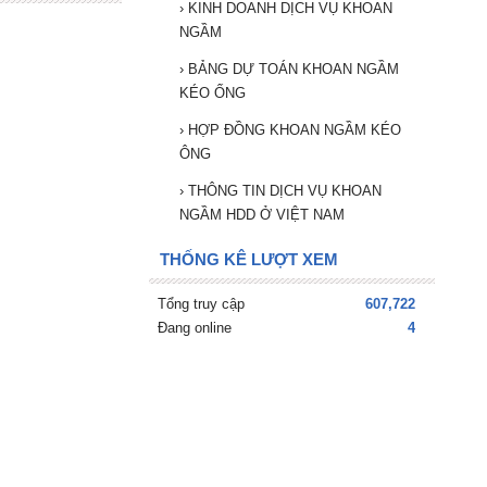
›
KINH DOANH DỊCH VỤ KHOAN
NGẦM
›
BẢNG DỰ TOÁN KHOAN NGẦM
KÉO ỐNG
›
HỢP ĐỒNG KHOAN NGẦM KÉO
ÔNG
›
THÔNG TIN DỊCH VỤ KHOAN
NGẦM HDD Ở VIỆT NAM
THỐNG KÊ LƯỢT XEM
Tổng truy cập
607,722
Đang online
4