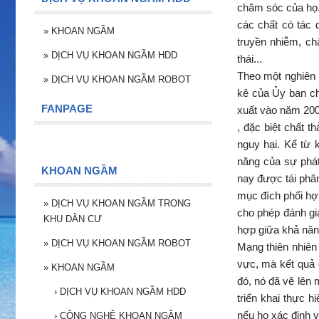
chăm sóc của họ. 
các chất có tác 
»
KHOAN NGẦM
truyền nhiễm, ch
»
DỊCH VỤ KHOAN NGẦM HDD
thái...
Theo một nghiên 
»
DỊCH VỤ KHOAN NGẦM ROBOT
kê của Ủy ban ch
FANPAGE
xuất vào năm 2009
, đặc biệt chất 
nguy hại. Kể từ 
năng của sự phát
KHOAN NGẦM
nay được tái phâ
mục đích phối hợ
»
DỊCH VỤ KHOAN NGẦM TRONG
cho phép đánh giá
KHU DÂN CƯ
hợp giữa khả năng
»
DỊCH VỤ KHOAN NGẦM ROBOT
Mạng thiên nhiên
vực, mà kết quả 
»
KHOAN NGẦM
đó, nó đã vẽ lên 
›
DỊCH VỤ KHOAN NGẦM HDD
triển khai thực 
nếu họ xác định v
›
CÔNG NGHỆ KHOAN NGẦM