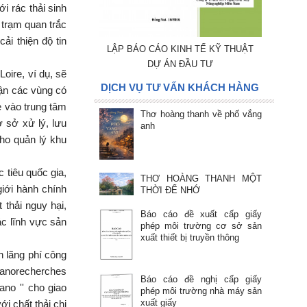
i rác thải sinh
c trạm quan trắc
ải thiện độ tin
LẬP BÁO CÁO KINH TẾ KỸ THUẬT
DỰ ÁN ĐẦU TƯ
oire, ví dụ, sẽ
DỊCH VỤ TƯ VẤN KHÁCH HÀNG
cận các vùng có
ẻ vào trung tâm
Thơ hoàng thanh về phố vắng
ơ sở xử lý, lưu
anh
ho quản lý khu
 tiêu quốc gia,
THƠ HOÀNG THANH MỘT
iới hành chính
THỜI ĐỂ NHỚ
thải nguy hại,
Báo cáo đề xuất cấp giấy
ác lĩnh vực sản
phép môi trường cơ sở sản
xuất thiết bị truyền thông
 lãng phí công
 nanorecherches
Báo cáo đề nghị cấp giấy
no '' cho giao
phép môi trường nhà máy sản
xuất giấy
ới chất thải chi