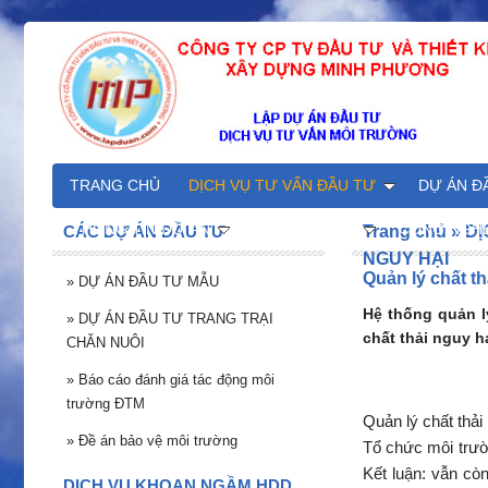
TRANG CHỦ
DỊCH VỤ TƯ VẤN ĐẦU TƯ
DỰ ÁN Đ
THÔNG TIN DỰ ÁN
KHOAN NGẦM
CÔNG NGH
CÁC DỰ ÁN ĐẦU TƯ
Trang chủ
»
DỊ
NGUY HẠI
Quản lý chất th
»
DỰ ÁN ĐẦU TƯ MẪU
Hệ thống quản l
»
DỰ ÁN ĐẦU TƯ TRANG TRẠI
chất thải nguy hạ
CHĂN NUÔI
»
Báo cáo đánh giá tác động môi
trường ĐTM
Quản lý chất thải
»
Đề án bảo vệ môi trường
Tổ chức môi trườ
Kết luận: vẫn còn
DỊCH VỤ KHOAN NGẦM HDD