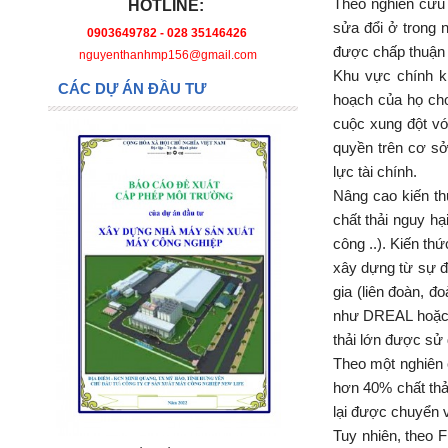
Theo nghiên cứu
HOTLINE:
sửa đổi ở trong 
0903649782 - 028 35146426
được chấp thuận 
nguyenthanhmp156@gmail.com
Khu vực chính k
CÁC DỰ ÁN ĐẦU TƯ
hoạch của họ ch
cuộc xung đột v
quyền trên cơ sở
lực tài chính.
Nâng cao kiến th
chất thải nguy hạ
công ..). Kiến th
xây dựng từ sự đ
gia (liên đoàn, đ
như DREAL hoặc 
thải lớn được sử 
Theo một nghiên 
hơn 40% chất thả
lại được chuyển v
Tuy nhiên, theo 