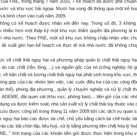
 của FNE, trong tháng 7 năm 2010, 7 kế hoạch đã được phê chuẩn
nước và khu vực hải ngoại. Mười hai vùng đã thông qua một kế ho
và bình chọn vào cuối năm 2009.
hông có kế hoạch được nhận xét đến nay. Trong số đó, 3 không
o nhiều hơn một thập kỷ một khu vực thẩm quyền địa phương là k
ới nhà nước. Theo FNE, một số khu vực không chấp nhận việc ch
 lãi suất giới hạn kế hoạch và thực tế mà nhà nước đã không chu
ức về chất thải nguy hại và phương pháp quản lý chất thải nguy hại
i do các chất (rắn, lỏng, ...) và nguồn gốc của nó (công nghiệp, hộ g
ức về bản chất và lượng chất thải nguy hại phát sinh trong khu vực, t
óng góp của các nhóm làm việc, các cuộc điều tra của các cộng đồ
oàn thể), phòng địa phương , quản lý chuyên nghiệp và xử lý chất th
ADEME, đài quan sát (khu vực, phòng ban)… tiền gửi của các nhà
dụng và được kiểm soát, nhà sản xuất xử lý chất thải tùy thuộc vào 
cứu được công bố trong tháng 11 năm 2009 bởi các dịch vụ quan sá
i nguy hại báo cáo được tái chế, chủ yếu bằng cách tái chế hoặc tá
ào các bãi chôn lấp, tiêu huỷ, xử lý bằng phương tiện chất hóa lý ho
FNE, '' tình trạng của các khoản tiền gửi được thực hiện trong khu