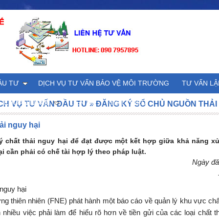
ẦU TƯ
DỊCH VỤ TƯ VẤN BẢO VỆ MÔI TRƯỜNG
TƯ VẤN LẬ
Ê KHOAN NGẦM
LIÊN HỆ
GIỚI THIỆU
CH VỤ TƯ VẤN ĐẦU TƯ
»
ĐĂNG KÝ SỔ CHỦ NGUỒN THẢI
ải nguy hại
ý chất thải nguy hại để đạt được một kết hợp giữa khả năng xử
i cần phải có chế tài hợp lý theo pháp luật.
Ngày đă
 nguy hại
ng thiên nhiên (FNE) p
hát hành một báo cáo về quản lý khu vực chất
 nhiều việc phải làm để hiểu rõ hơn về tiền gửi của các loại chất 