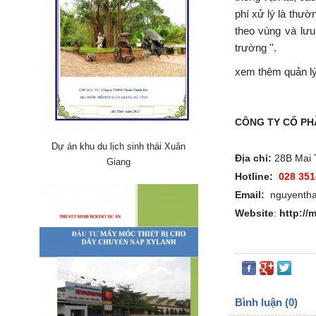
phí xử lý là thườ
theo vùng và lưu
trường ''.
xem thêm quản lý 
CÔNG TY CỔ PH
Dự án khu du lịch sinh thái Xuân
Địa chỉ:
28B Mai 
Giang
Hotline:
028 351
Email:
nguyenth
Website
:
http://
Bình luận (0)